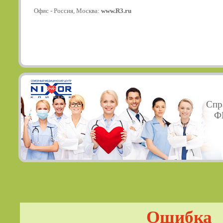
Офис - Россия, Москва:
www.R3.ru
Спр
ФГ
Ошибка